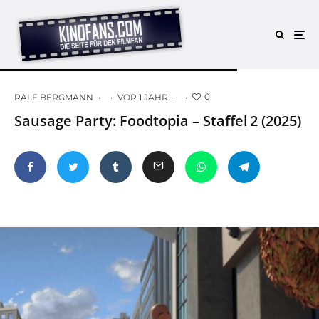
0
RALF BERGMANN
·
·
VOR 1 JAHR
·
·
Sausage Party: Foodtopia – Staffel 2 (2025)