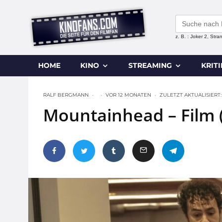
Search
for:
z. B. : Joker 2, Str
HOME
KINO
STREAMING
KRIT
RALF BERGMANN
·
·
VOR 12 MONATEN
·
ZULETZT AKTUALISIERT:
Mountainhead – Film 