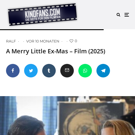
0
RALF
·
·
VOR 10 MONATEN
·
·
A Merry Little Ex-Mas – Film (2025)