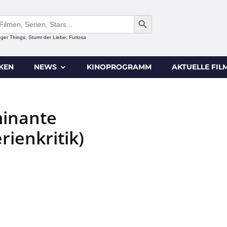
SEARCH BUTTON
anger Things, Sturm der Liebe, Furiosa
IKEN
NEWS
KINOPROGRAMM
AKTUELLE FIL
0
inante
rienkritik)