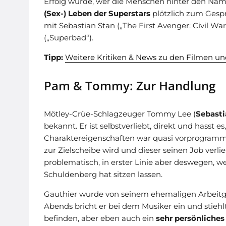
Erfolg wurde, wer die Menschen hinter den Name
(Sex-) Leben der Superstars
plötzlich zum Gesp
mit Sebastian Stan („The First Avenger: Civil W
(„Superbad“).
Tipp:
Weitere Kritiken & News zu den Filmen un
Pam & Tommy: Zur Handlung
Mötley-Crüe-Schlagzeuger Tommy Lee (
Sebasti
bekannt. Er ist selbstverliebt, direkt und hasst 
Charaktereigenschaften war quasi vorprogrammie
zur Zielscheibe wird und dieser seinen Job ver
problematisch, in erster Linie aber deswegen,
we
Schuldenberg hat sitzen lassen.
Gauthier wurde von seinem ehemaligen Arbeitgeb
Abends bricht er bei dem Musiker ein und stiehl
befinden, aber eben auch ein
sehr persönliche