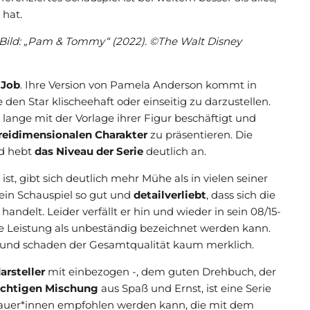
 hat.
Bild: „Pam & Tommy“ (2022). ©The Walt Disney
 Job
. Ihre Version von Pamela Anderson kommt in
e den Star klischeehaft oder einseitig zu darzustellen.
 lange mit der Vorlage ihrer Figur beschäftigt und
eidimensionalen Charakter
zu präsentieren. Die
nd hebt
das Niveau der Serie
deutlich an.
t, gibt sich deutlich mehr Mühe als in vielen seiner
ein Schauspiel so gut und
detailverliebt
, dass sich die
handelt. Leider verfällt er hin und wieder in sein 08/15-
e Leistung als unbeständig bezeichnet werden kann.
n und schaden der Gesamtqualität kaum merklich.
rsteller
mit einbezogen -, dem guten Drehbuch, der
richtigen Mischung
aus Spaß und Ernst, ist eine Serie
hauer*innen empfohlen werden kann, die mit dem