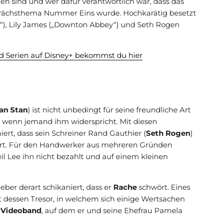
n sind und wer dafür verantwortlich war, dass das
rächsthema Nummer Eins wurde. Hochkarätig besetzt
ar“), Lily James („Downton Abbey“) und Seth Rogen
d Serien auf Disney+ bekommst du hier
an Stan
) ist nicht unbedingt für seine freundliche Art
es, wenn jemand ihm widerspricht. Mit diesen
rt, dass sein Schreiner Rand Gauthier (
Seth Rogen
)
liert. Für den Handwerker aus mehreren Gründen
il Lee ihn nicht bezahlt und auf einem kleinen
er derart schikaniert, dass er
Rache
schwört. Eines
t dessen Tresor, in welchem sich einige Wertsachen
s Videoband
, auf dem er und seine Ehefrau Pamela