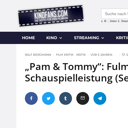
Search
for:
z. B. : Joker 2, Str
HOME
KINO
STREAMING
KRIT
RALF BERGMANN
·
FILM KRITIK
KRITIK
·
VOR 5 JAHREN
·
·
„Pam & Tommy“: Fulm
Schauspielleistung (Se