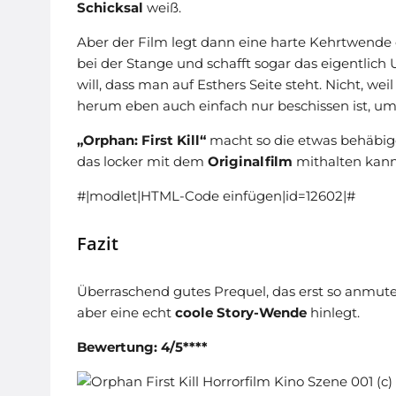
Schicksal
weiß.
Aber der Film legt dann eine harte Kehrtwende e
bei der Stange und schafft sogar das eigentlic
will, dass man auf Esthers Seite steht. Nicht, wei
herum eben auch einfach nur beschissen ist, um
„Orphan: First Kill“
macht so die etwas behäbige 
das locker mit dem
Originalfilm
mithalten kann
#|modlet|HTML-Code einfügen|id=12602|#
Fazit
Überraschend gutes Prequel, das erst so anmute
aber eine echt
coole Story-Wende
hinlegt.
Bewertung: 4/5****