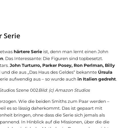
r Serie
e etwas
härtere Serie
ist, denn man lernt einen John
en
. Das Interessante: Die Figuren sind topbesetzt.
tars.
John Turturro, Parker Posey, Ron Perlman, Billy
d
und die aus „Das Haus des Geldes“ bekannte
Úrsula
Serie aufwendig aus – so wurde auch
in Italien gedreht
.
Bild: (c) Amazon Studios
terzogen. Wie die beiden Smiths zum Paar werden –
weil es so lässig daherkommt. Das ist gepaart mit
nheit bringen, ohne dass die Serie sich jemals als
annend. In Hinblick auf die Missionen, über die die