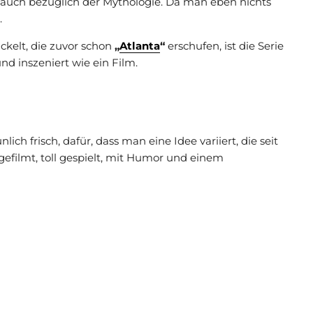
 auch bezüglich der Mythologie. Da man eben nichts
.
ckelt, die zuvor schon
„
Atlanta
“
erschufen, ist die Serie
nd inszeniert wie ein Film.
lich frisch, dafür, dass man eine Idee variiert, die seit
efilmt, toll gespielt, mit Humor und einem