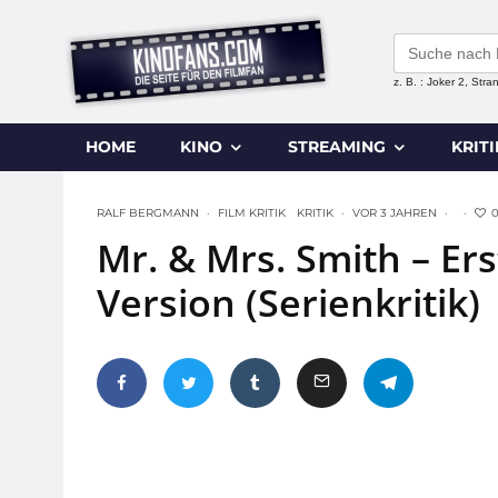
Search
for:
z. B. : Joker 2, Str
HOME
KINO
STREAMING
KRIT
RALF BERGMANN
·
FILM KRITIK
KRITIK
·
VOR 3 JAHREN
·
·
Mr. & Mrs. Smith – Er
Version (Serienkritik)