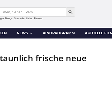
SEARCH BUTTON
anger Things, Sturm der Liebe, Furiosa
IKEN
NEWS
KINOPROGRAMM
AKTUELLE FIL
0
staunlich frische neue