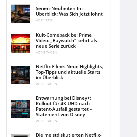
Serien-Neuheiten Im
Überblick: Was Sich Jetzt lohnt
VOR 1 TAG
Kult-Comeback bei Prime
Video: „Baywatch“ kehrt als
neue Serie zurück
VOR 2 TAGEN
Netflix Filme: Neue Highlights,
Top-Tipps und aktuelle Starts
im Überblick
VOR 2 TAGEN
Entwarnung bei Disney+:
Rollout für 4K UHD nach
Patent-Ausfall gestartet –
Statement von Disney
VOR 2 TAGEN
Die meistdiskutierten Netflix-