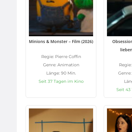
Minions & Monster – Film (2026)
Obsession
lieben
Regie: Pierre Coffin
Genre: Animation
Regie:
Länge: 90 Min.
Genre:
Seit 37 Tagen im Kino
Län
Seit 43