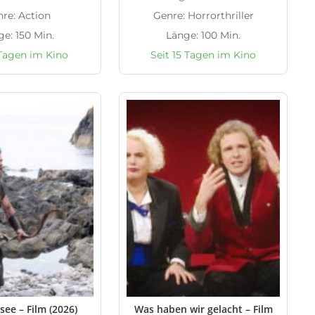
re: Action
Genre: Horrorthriller
e: 150 Min.
Länge: 100 Min.
 Tagen im Kino
Seit 15 Tagen im Kino
see – Film (2026)
Was haben wir gelacht – Film