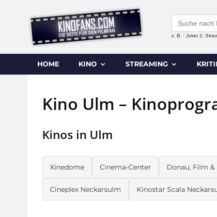
Search
for:
z. B. : Joker 2, Str
HOME
KINO
STREAMING
KRIT
Kino Ulm – Kinoprogr
Kinos in Ulm
Xinedome
Cinema-Center
Donau, Film &
Cineplex Neckarsulm
Kinostar Scala Neckars