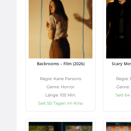
Backrooms – Film (2026)
Scary Mov
Regie: Kane Parsons
Regie: 
Genre: Horror
Genre:
Länge: 105 Min.
Seit 64
Seit 50 Tagen im Kino