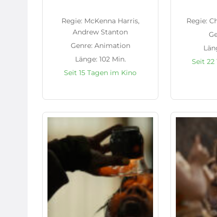
Regie: McKenna Harris,
Regie: C
Andrew Stanton
Ge
Genre: Animation
Läng
Länge: 102 Min.
Seit 22
Seit 15 Tagen im Kino