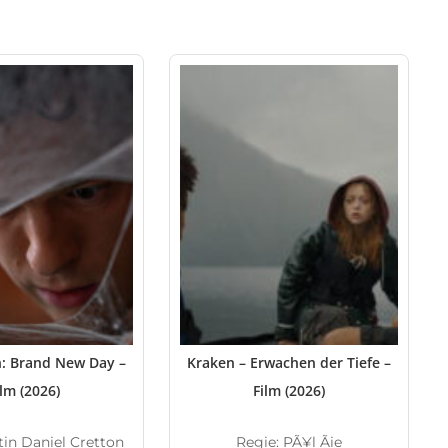
: Brand New Day –
Kraken – Erwachen der Tiefe –
ilm (2026)
Film (2026)
tin Daniel Cretton
Regie: PÃ¥l Ãie