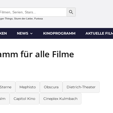
SEARCH BUTTON
anger Things, Sturm der Liebe, Furiosa
IKEN
NEWS
KINOPROGRAMM
AKTUELLE FIL
amm für alle Filme
 Sterne
Mephisto
Obscura
Dietrich-Theater
ulm
Capitol Kino
Cineplex Kulmbach