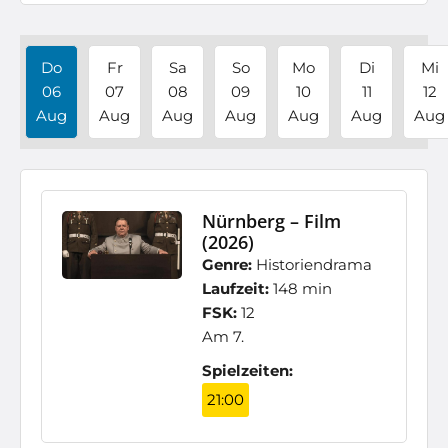
Do
Fr
Sa
So
Mo
Di
Mi
06
07
08
09
10
11
12
Aug
Aug
Aug
Aug
Aug
Aug
Aug
Nürnberg – Film
(2026)
Genre:
Historiendrama
Laufzeit:
148 min
FSK:
12
Am 7.
Spielzeiten:
21:00