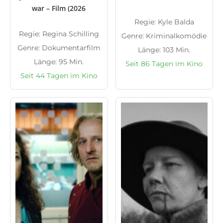
war – Film (2026
Regie: Kyle Balda
Regie: Regina Schilling
Genre: Kriminalkomödie
Genre: Dokumentarfilm
Länge: 103 Min.
Länge: 95 Min.
Seit 86 Tagen im Kino
Seit 44 Tagen im Kino