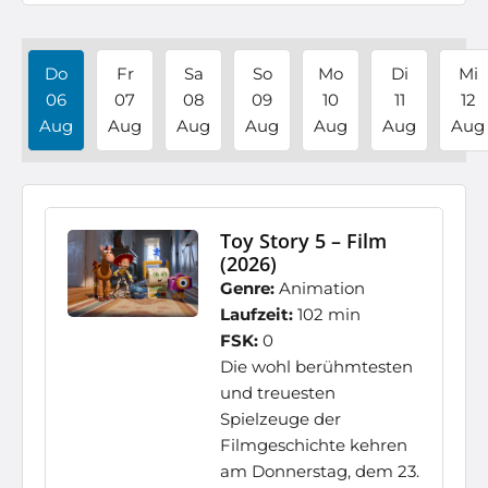
Do
Fr
Sa
So
Mo
Di
Mi
06
07
08
09
10
11
12
Aug
Aug
Aug
Aug
Aug
Aug
Aug
Toy Story 5 – Film
(2026)
Genre:
Animation
Laufzeit:
102 min
FSK:
0
Die wohl berühmtesten
und treuesten
Spielzeuge der
Filmgeschichte kehren
am Donnerstag, dem 23.