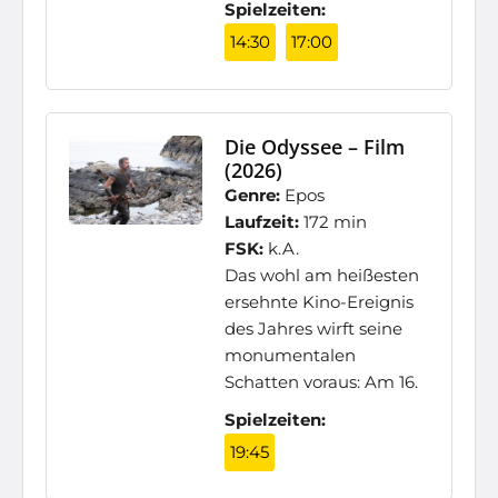
Spielzeiten:
14:30
17:00
Die Odyssee – Film
(2026)
Genre:
Epos
Laufzeit:
172 min
FSK:
k.A.
Das wohl am heißesten
ersehnte Kino-Ereignis
des Jahres wirft seine
monumentalen
Schatten voraus: Am 16.
Spielzeiten:
19:45