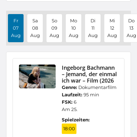
Fr
Sa
So
Mo
Di
Mi
Do
07
08
09
10
11
12
13
Aug
Aug
Aug
Aug
Aug
Aug
Aug
Ingeborg Bachmann
– Jemand, der einmal
ich war – Film (2026
Genre:
Dokumentarfilm
Laufzeit:
95 min
FSK:
6
Am 25.
Spielzeiten:
18:00