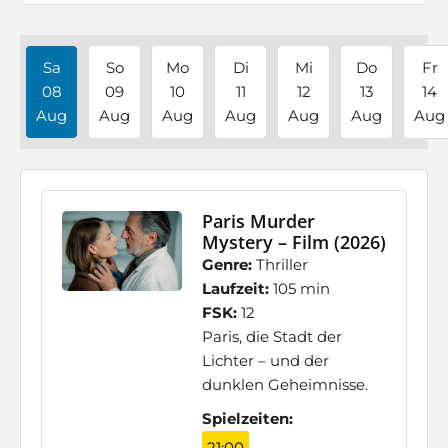
Sa
So
Mo
Di
Mi
Do
Fr
08
09
10
11
12
13
14
Aug
Aug
Aug
Aug
Aug
Aug
Aug
Paris Murder
Mystery – Film (2026)
Genre:
Thriller
Laufzeit:
105 min
FSK:
12
Paris, die Stadt der
Lichter – und der
dunklen Geheimnisse.
Spielzeiten:
21:00