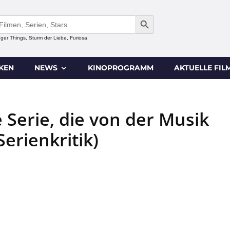
SEARCH BUTTON
anger Things, Sturm der Liebe, Furiosa
IKEN
NEWS
KINOPROGRAMM
AKTUELLE FIL
0
 Serie, die von der Musik
erienkritik)