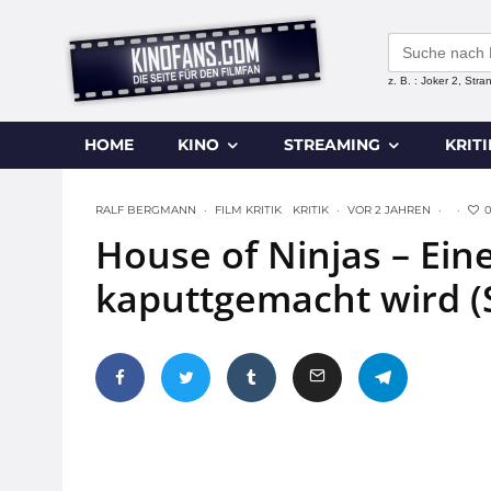
Search
for:
z. B. : Joker 2, Str
HOME
KINO
STREAMING
KRIT
RALF BERGMANN
·
FILM KRITIK
KRITIK
·
VOR 2 JAHREN
·
·
House of Ninjas – Eine
kaputtgemacht wird (S