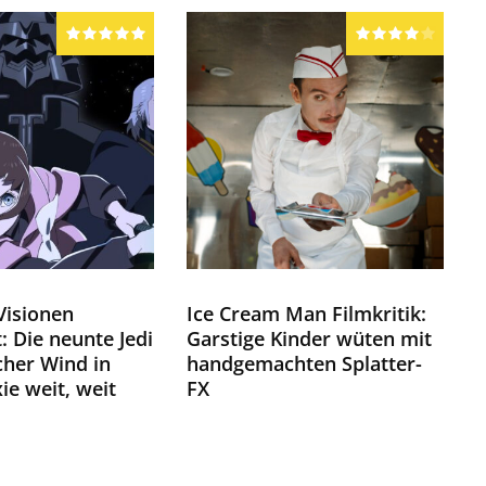
Visionen
Ice Cream Man Filmkritik:
: Die neunte Jedi
Garstige Kinder wüten mit
scher Wind in
handgemachten Splatter-
ie weit, weit
FX