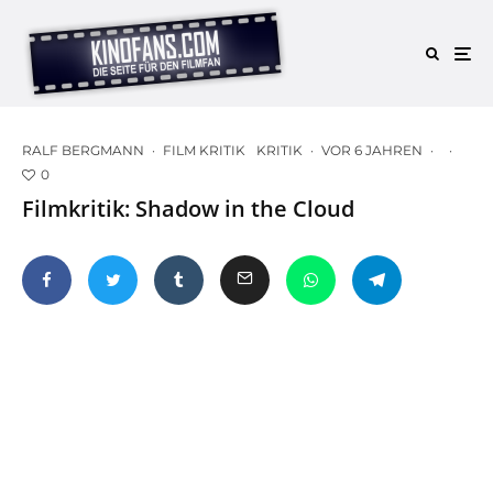
RALF BERGMANN
·
FILM KRITIK
KRITIK
·
VOR 6 JAHREN
·
·
0
Filmkritik: Shadow in the Cloud