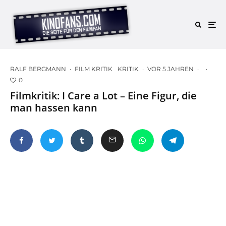
RALF BERGMANN
·
FILM KRITIK
KRITIK
·
VOR 5 JAHREN
·
·
0
Filmkritik: I Care a Lot – Eine Figur, die
man hassen kann