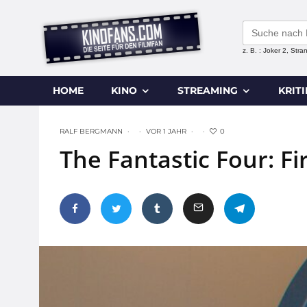
Search
for:
z. B. : Joker 2, Str
HOME
KINO
STREAMING
KRIT
0
RALF BERGMANN
·
·
VOR 1 JAHR
·
·
The Fantastic Four: Fir