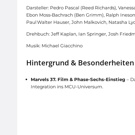
Darsteller: Pedro Pascal (Reed Richards), Vanes
Ebon Moss‑Bachrach (Ben Grimm), Ralph Ineson (G
Paul Walter Hauser, John Malkovich, Natasha Lyo
Drehbuch: Jeff Kaplan, Ian Springer, Josh Fried
Musik: Michael Giacchino
Hintergrund & Besonderheiten
Marvels 37. Film & Phase-Sechs-Einstieg
– D
Integration ins MCU-Universum.