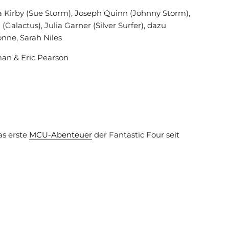
sa Kirby (Sue Storm), Joseph Quinn (Johnny Storm),
alactus), Julia Garner (Silver Surfer), dazu
nne, Sarah Niles
man & Eric Pearson
as erste
MCU-Abenteuer
der Fantastic Four seit