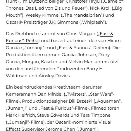
Hunt („Im Dutzend billiger“), Kristofer Hivju („Game of
Thrones: Das Lied von Eis und Feuer“), Nick Kroll („Big
Mouth“), Wesley Kimmel („
The Mandalorian
“) und
Oscar®-Preisträger J.K. Simmons („Whiplash“).
Das Drehbuch stammt von Chris Morgan („
Fast &
Furious“-Reihe
) und basiert auf einer Idee von Hiram
Garcia („Jumanji“- und „Fast & Furious“-Reihen). Die
Produktion übernahmen Garcia, Johnson, Dany
Garcia, Morgan, Kasdan und Melvin Mar, unterstützt
von den ausführenden Produzenten Barry H.
Waldman und Ainsley Davies.
Ein beeindruckendes Kreativteam, darunter
Kameramann Dan Mindel („Twisters“, „Star Wars“-
Filme), Produktionsdesigner Bill Brzeski („Aquaman“,
„Jumanji“ und „Fast & Furious“-Filme), Filmeditoren
Mark Helfrich, Steve Edwards und Tara Timpone
(„Jumanji“-Filme), der Oscar®-nominierte Visual
Effects Supervisor Jerome Chen („Jumanji: