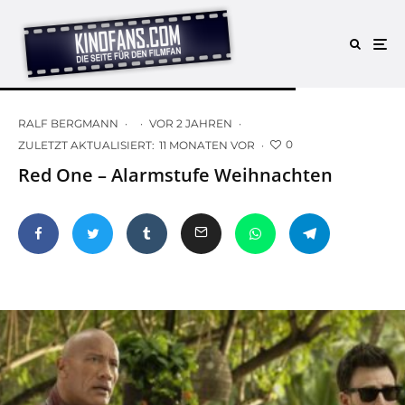
RALF BERGMANN
·
·
VOR 2 JAHREN
·
0
ZULETZT AKTUALISIERT:
11 MONATEN VOR
·
Red One – Alarmstufe Weihnachten