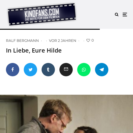
0
RALF BERGMANN
·
·
VOR 2 JAHREN
·
·
In Liebe, Eure Hilde