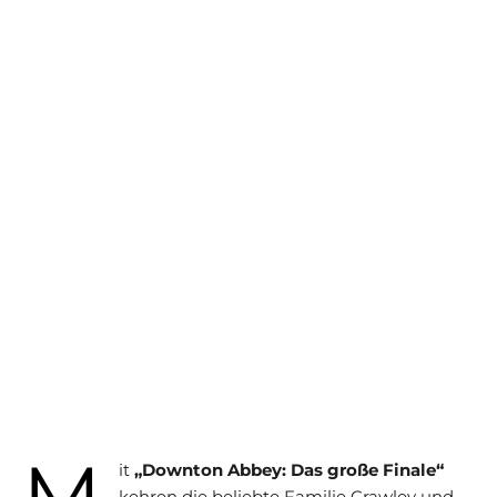
M
it
„Downton Abbey: Das große Finale“
kehren die beliebte Familie Crawley und