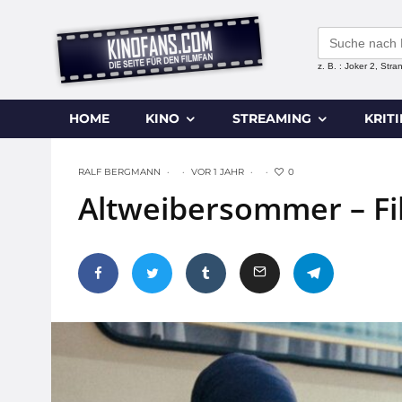
Search
for:
z. B. : Joker 2, Str
HOME
KINO
STREAMING
KRIT
0
RALF BERGMANN
·
·
VOR 1 JAHR
·
·
Altweibersommer – Fi