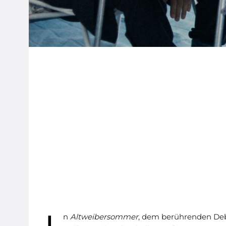
n
Altweibersommer
, dem berührenden Debü