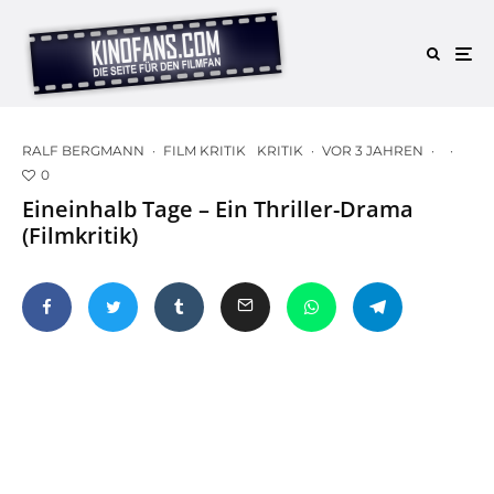
RALF BERGMANN
·
FILM KRITIK
KRITIK
·
VOR 3 JAHREN
·
·
0
Eineinhalb Tage – Ein Thriller-Drama
(Filmkritik)