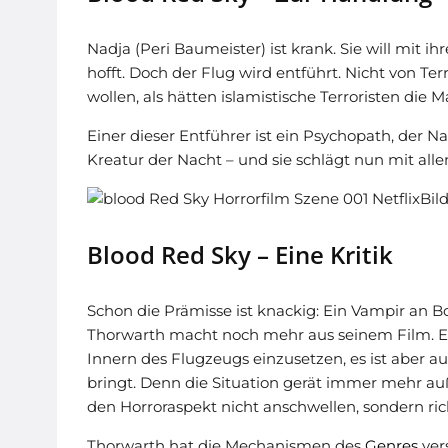
Nadja (Peri Baumeister) ist krank. Sie will mit
hofft. Doch der Flug wird entführt. Nicht von Te
wollen, als hätten islamistische Terroristen die 
Einer dieser Entführer ist ein Psychopath, der Nadj
Kreatur der Nacht – und sie schlägt nun mit alle
Bil
Blood Red Sky – Eine Kritik
Schon die Prämisse ist knackig: Ein Vampir an B
Thorwarth macht noch mehr aus seinem Film. Er
Innern des Flugzeugs einzusetzen, es ist aber au
bringt. Denn die Situation gerät immer mehr auße
den Horroraspekt nicht anschwellen, sondern ric
Thorwarth hat die Mechanismen des
Genres
ver