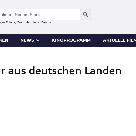
SEARCH BUTTON
anger Things, Sturm der Liebe, Furiosa
IKEN
NEWS
KINOPROGRAMM
AKTUELLE FIL
0
or aus deutschen Landen