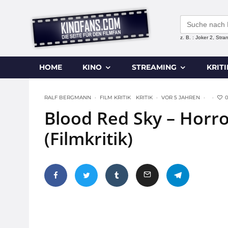
Search
for:
z. B. : Joker 2, Str
HOME
KINO
STREAMING
KRIT
RALF BERGMANN
·
FILM KRITIK
KRITIK
·
VOR 5 JAHREN
·
·
Blood Red Sky – Horr
(Filmkritik)