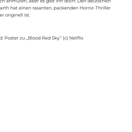
ch anmuten, aber es gibt ihn doch: Den deutschen
arth hat einen rasanten, packenden Horror-Thriller
 originell ist.
ld: Poster zu „Blood Red Sky“ (c) Netflix