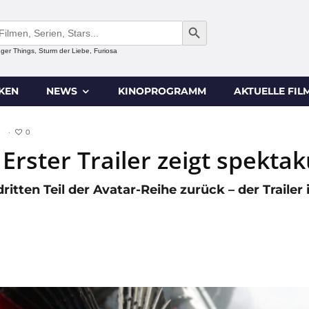
SEARCH BUTTON
anger Things, Sturm der Liebe, Furiosa
IKEN
NEWS
KINOPROGRAMM
AKTUELLE FIL
0
·
 Erster Trailer zeigt spektak
ten Teil der Avatar-Reihe zurück – der Trailer is