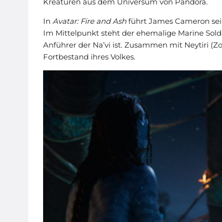
Kreaturen aus dem Universum von Pandora.
In
Avatar: Fire and Ash
führt James Cameron sein 
Im Mittelpunkt steht der ehemalige Marine Solda
Anführer der Na’vi ist. Zusammen mit Neytiri (Z
Fortbestand ihres Volkes.