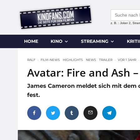
Search
for:
z. B. : Joker 2, Str
HOME
KINO
STREAMING
KRIT
RALF
·
FILM-NEWS
HIGHLIGHTS
NEWS
TRAILER
·
VOR 1 JAHR
·
Avatar: Fire and Ash –
James Cameron meldet sich mit dem drit
fest.