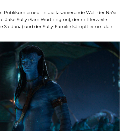
Publikum erneut in die faszinierende Welt der Na’vi.
t Jake Sully (Sam Worthington), der mittlerweile
oe Saldaña) und der Sully-Familie kämpft er um den