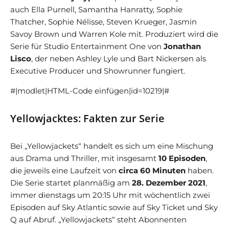
auch Ella Purnell, Samantha Hanratty, Sophie
Thatcher, Sophie Nélisse, Steven Krueger, Jasmin
Savoy Brown und Warren Kole mit. Produziert wird die
Serie für Studio Entertainment One von
Jonathan
Lisco
, der neben Ashley Lyle und Bart Nickersen als
Executive Producer und Showrunner fungiert.
#|modlet|HTML-Code einfügen|id=10219|#
Yellowjacktes: Fakten zur Serie
Bei „Yellowjackets“ handelt es sich um eine Mischung
aus Drama und Thriller, mit insgesamt
10 Episoden
,
die jeweils eine Laufzeit von
circa 60 Minuten
haben.
Die Serie startet planmäßig am
28. Dezember 2021
,
immer dienstags um 20:15 Uhr mit wöchentlich zwei
Episoden auf Sky Atlantic sowie auf Sky Ticket und Sky
Q auf Abruf. „Yellowjackets“ steht Abonnenten