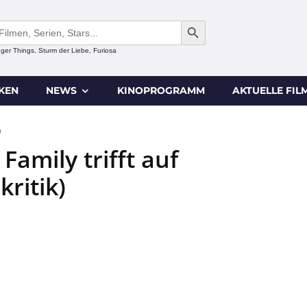
SEARCH BUTTON
anger Things, Sturm der Liebe, Furiosa
IKEN
NEWS
KINOPROGRAMM
AKTUELLE FIL
0
amily trifft auf
ritik)