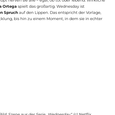
aupt nerven sie alle – egal, ob tot oder lebend. Wirkliche
a Ortega
spielt das großartig. Wednesday ist
en Spruch
auf den Lippen. Das entspricht der Vorlage,
icklung, bis hin zu einem Moment, in dem sie in echter
Bild: Szene aus der Serie
„Wednesday“ (c) Netflix