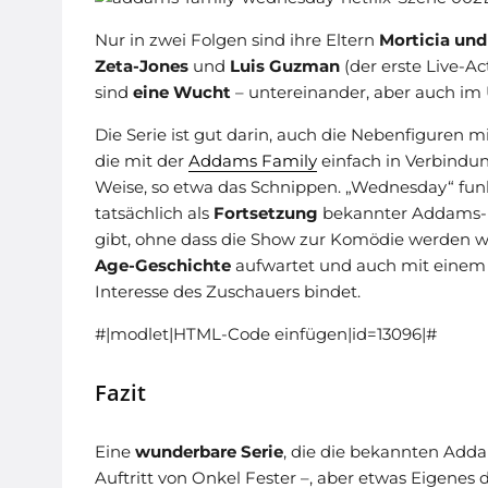
Nur in zwei Folgen sind ihre Eltern
Morticia un
Zeta-Jones
und
Luis Guzman
(der erste Live-Ac
sind
eine Wucht
– untereinander, aber auch i
Die Serie ist gut darin, auch die Nebenfiguren mi
die mit der
Addams Family
einfach in Verbindun
Weise, so etwa das Schnippen. „Wednesday“ funk
tatsächlich als
Fortsetzung
bekannter Addams-F
gibt, ohne dass die Show zur Komödie werden 
Age-Geschichte
aufwartet und auch mit einem 
Interesse des Zuschauers bindet.
#|modlet|HTML-Code einfügen|id=13096|#
Fazit
Eine
wunderbare Serie
, die die bekannten Add
Auftritt von Onkel Fester –, aber etwas Eigenes