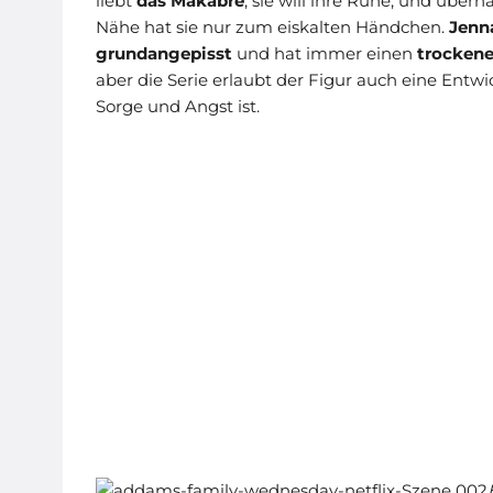
liebt
das Makabre
, sie will ihre Ruhe, und überh
Nähe hat sie nur zum eiskalten Händchen.
Jenn
grundangepisst
und hat immer einen
trocken
aber die Serie erlaubt der Figur auch eine Entw
Sorge und Angst ist.