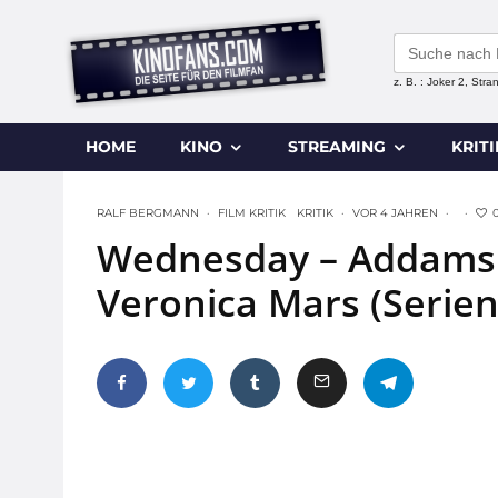
Search
for:
z. B. : Joker 2, Str
HOME
KINO
STREAMING
KRIT
RALF BERGMANN
·
FILM KRITIK
KRITIK
·
VOR 4 JAHREN
·
·
Wednesday – Addams F
Veronica Mars (Serienk