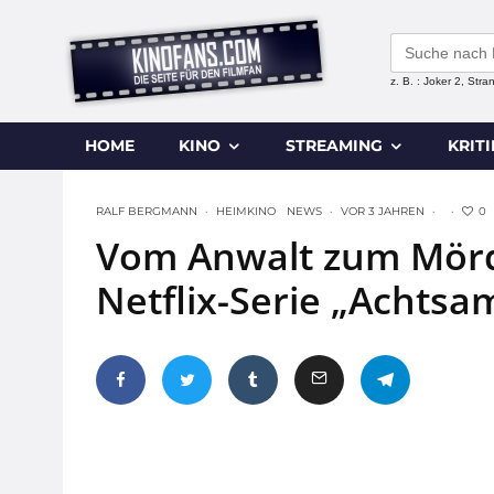
Search
for:
z. B. : Joker 2, Str
HOME
KINO
STREAMING
KRIT
0
RALF BERGMANN
·
HEIMKINO
NEWS
·
VOR 3 JAHREN
·
·
Vom Anwalt zum Mörde
Netflix-Serie „Achts