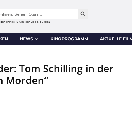
SEARCH BUTTON
anger Things, Sturm der Liebe, Furiosa
IKEN
NEWS
KINOPROGRAMM
AKTUELLE FIL
r: Tom Schilling in der
am Morden“