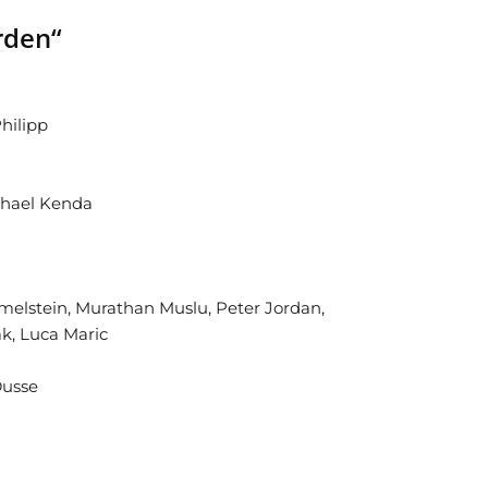
rden“
hilipp
chael Kenda
melstein, Murathan Muslu, Peter Jordan,
k, Luca Maric
Dusse