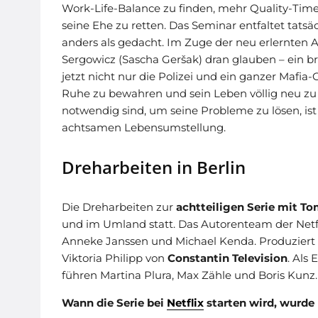
Work-Life-Balance zu finden, mehr Quality-Time 
seine Ehe zu retten. Das Seminar entfaltet tats
anders als gedacht. Im Zuge der neu erlernten
Sergowicz (Sascha Geršak) dran glauben – ein b
jetzt nicht nur die Polizei und ein ganzer Mafia-
Ruhe zu bewahren und sein Leben völlig neu z
notwendig sind, um seine Probleme zu lösen, ist
achtsamen Lebensumstellung.
Dreharbeiten in Berlin
Die Dreharbeiten zur
achtteiligen Serie mit To
und im Umland statt. Das Autorenteam der Netfl
Anneke Janssen und Michael Kenda. Produziert
Viktoria Philipp von
Constantin Television
. Als
führen Martina Plura, Max Zähle und Boris Kunz.
Wann die Serie bei
Netflix
starten wird, wurde