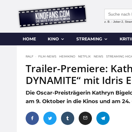
Search
for:
z. B. : Joker 2, Str
HOME
KINO
STREAMING
KRIT
RALF
·
FILM-NEWS
HEIMKINO
NETFLIX
NEWS
STREAMING HIG
Trailer-Premiere: Kat
DYNAMITE“ mit Idris El
Die Oscar-Preisträgerin Kathryn Bigel
am 9. Oktober in die Kinos und am 24.