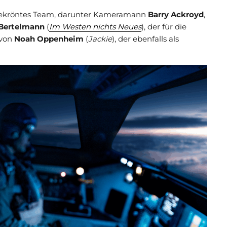
isgekröntes Team, darunter Kameramann
Barry Ackroyd
,
 Bertelmann
(
Im Westen nichts Neues
), der für die
 von
Noah Oppenheim
(
Jackie
), der ebenfalls als