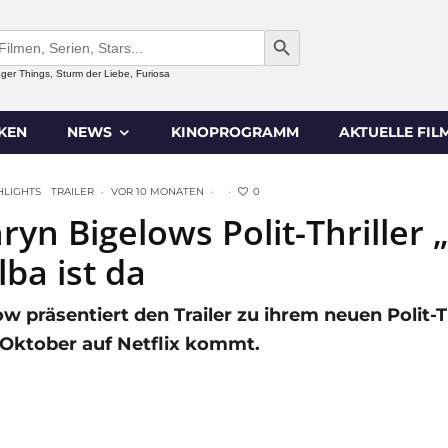
SEARCH BUTTON
anger Things, Sturm der Liebe, Furiosa
IKEN
NEWS
KINOPROGRAMM
AKTUELLE FIL
0
HLIGHTS
TRAILER
·
VOR 10 MONATEN
·
·
hryn Bigelows Polit-Thrille
ba ist da
ow präsentiert den Trailer zu ihrem neuen Polit
 Oktober auf Netflix kommt.