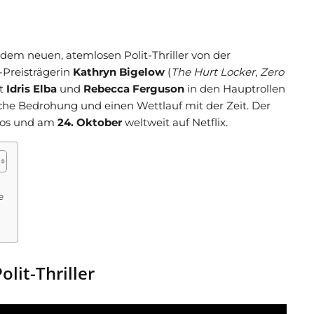
, dem neuen, atemlosen Polit-Thriller von der
Preisträgerin
Kathryn Bigelow
(
The Hurt Locker
,
Zero
it
Idris Elba
und
Rebecca Ferguson
in den Hauptrollen
iche Bedrohung und einen Wettlauf mit der Zeit. Der
nos und am
24. Oktober
weltweit auf Netflix.
e
lit-Thriller