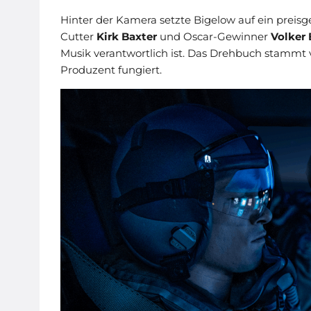
Hinter der Kamera setzte Bigelow auf ein pre
Cutter
Kirk Baxter
und Oscar-Gewinner
Volker
Musik verantwortlich ist. Das Drehbuch stammt
Produzent fungiert.