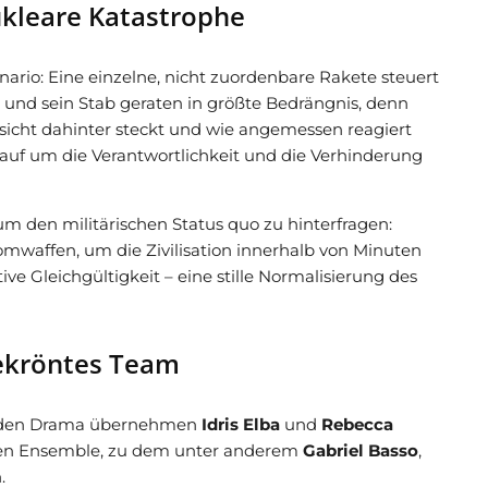
ukleare Katastrophe
ario: Eine einzelne, nicht zuordenbare Rakete steuert
t und sein Stab geraten in größte Bedrängnis, denn
bsicht dahinter steckt und wie angemessen reagiert
tlauf um die Verantwortlichkeit und die Verhinderung
um den militärischen Status quo zu hinterfragen:
waffen, um die Zivilisation innerhalb von Minuten
ve Gleichgültigkeit – eine stille Normalisierung des
gekröntes Team
benden Drama übernehmen
Idris Elba
und
Rebecca
den Ensemble, zu dem unter anderem
Gabriel Basso
,
.