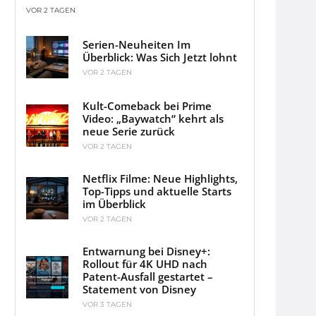
VOR 2 TAGEN
Serien-Neuheiten Im
Überblick: Was Sich Jetzt lohnt
VOR 2 TAGEN
Kult-Comeback bei Prime
Video: „Baywatch“ kehrt als
neue Serie zurück
VOR 2 TAGEN
Netflix Filme: Neue Highlights,
Top-Tipps und aktuelle Starts
im Überblick
VOR 2 TAGEN
Entwarnung bei Disney+:
Rollout für 4K UHD nach
Patent-Ausfall gestartet –
Statement von Disney
VOR 3 TAGEN