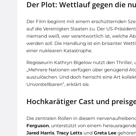
Der Plot: Wettlauf gegen die n
Der Film beginnt mit einem erschütternden Szen
auf die Vereinigten Staaten zu. Der US-Präsiden
niemand weiß, wer verantwortlich ist, welche A
werden soll. Die Handlung ist ein brisanter Wet
einer nuklearen Katastrophe.
Regisseurin Kathryn Bigelow nutzt den Thriller, 
„Mehrere Nationen verfügen über genügend Atom
auszulöschen. Und doch herrscht eine Art kollekti
Unvorstellbaren”, erklärt sie.
Hochkarätiger Cast und preis
Die zentralen Rollen in diesem nervenaufrei
Ferguson
, unterstützt von einem herausragen
Jared Harris
,
Tracy Letts
und
Greta Lee
gehören