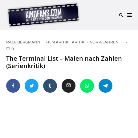
RALF BERGMANN
·
FILM KRITIK
KRITIK
·
VOR 4 JAHREN
·
·
0
The Terminal List – Malen nach Zahlen
(Serienkritik)