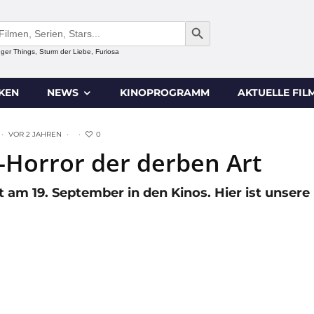
SEARCH BUTTON
anger Things, Sturm der Liebe, Furiosa
IKEN
NEWS
KINOPROGRAMM
AKTUELLE FIL
0
·
VOR 2 JAHREN
·
·
-Horror der derben Art
t am 19. September in den Kinos. Hier ist unsere