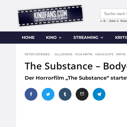
Search
for:
z. B. : Joker 2, Str
HOME
KINO
STREAMING
KRIT
PETER OSTERIED
·
ALLGEMEIN
FILM KRITIK
HIGHLIGHTS
KRITIK
The Substance – Body
Der Horrorfilm „The Substance“ starte