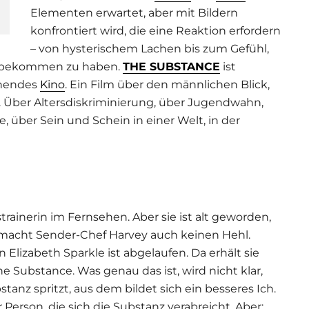
Elementen erwartet, aber mit Bildern
konfrontiert wird, die eine Reaktion erfordern
– von hysterischem Lachen bis zum Gefühl,
e bekommen zu haben.
THE SUBSTANCE
ist
chendes
Kino
. Ein Film über den männlichen Blick,
at. Über Altersdiskriminierung, über Jugendwahn,
, über Sein und Schein in einer Welt, in der
strainerin im Fernsehen. Aber sie ist alt geworden,
 macht Sender-Chef Harvey auch keinen Hehl.
 Elizabeth Sparkle ist abgelaufen. Da erhält sie
e Substance. Was genau das ist, wird nicht klar,
bstanz spritzt, aus dem bildet sich ein besseres Ich.
 Person, die sich die Substanz verabreicht. Aber: