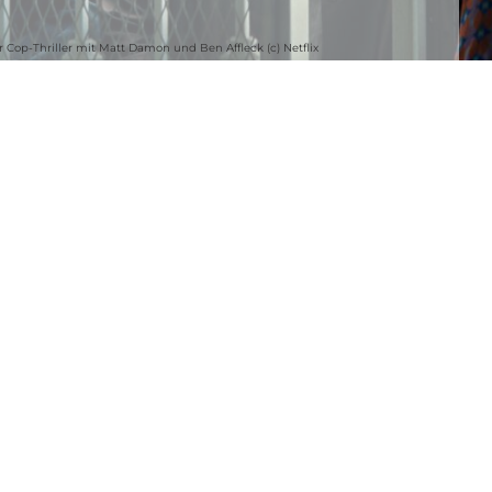
 Cop-Thriller mit Matt Damon und Ben Affleck (c) Netflix