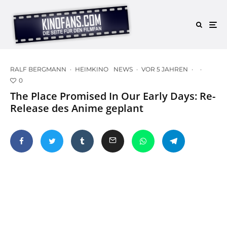
RALF BERGMANN
·
HEIMKINO
NEWS
·
VOR 5 JAHREN
·
·
0
The Place Promised In Our Early Days: Re-
Release des Anime geplant