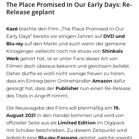
The Place Promised In Our Early Days: Re-
Release geplant
Kazé
brachte den Film „The Place Promised In Our
Early Days“ bereits vor einigen Jahren auf
DVD und
Blu-ray
auf den Markt und auch wenn der gemeine
Kinogänger vielleicht noch nie etwas von
Shinkais
Werk
gehört hat, ist er unter Fans dieser Art von
Filmen doch überaus bekannt und gleichsam beliebt.
Daher dürfte es wohl nicht wenige freuen zu hören,
dass ein Eintrag beim Onlinehändler
Amazon
dafür
gesorgt hat, dass der
Publisher
nun einen Re-Release
des Titels in Angriff nimmt.
Die Neuausgabe des Films soll planmäßig am
19.
August 2021
in den Handel kommen und wird von
offizieller Seite aus als
Limited Edition
im Digipack
mit Schuber beschrieben. Zu diesem Zeitpunkt wird
lediglich eine
Blu-ray-Fassung
gelistet, welche sowohl