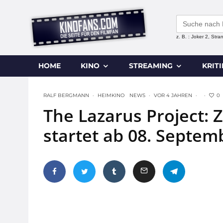
Search
for:
z. B. : Joker 2, Str
HOME
KINO
STREAMING
KRIT
0
RALF BERGMANN
·
HEIMKINO
NEWS
·
VOR 4 JAHREN
·
·
The Lazarus Project: Z
startet ab 08. Septem