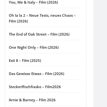
You, Me & Italy – Film (2026)
Oh la la 2 – Neue Tests, neues Chaos –
Film (2026)
The End of Oak Street – Film (2026)
One Night Only – Film (2026)
Exit 8 – Film (2025)
Das Gewisse Etwas – Film (2026)
Steckerlfischfiasko – Film2026
Arnie & Barney – Film 2026