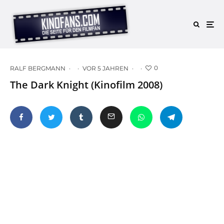
0
RALF BERGMANN
·
·
VOR 5 JAHREN
·
·
The Dark Knight (Kinofilm 2008)