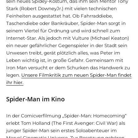
sein neues Spidey-Kostüm, das ihm sein Mentor Tony
Stark (Robert DowneyJr.) mit vielen technischen
Feinheiten ausgestattet hat. Ob Fahrraddiebe,
Taschendiebe oder Bankräuber, Spider-Man sorgt in
seinem Viertel für Ordnung und wird schnell zum
Internet-Star. Als jedoch mit Vulture (Michael Keaton)
ein neuer gefährlicher Gegenspieler in der Stadt sein
Unwesen treibt, gerät plötzlich alles, was Peter im
Leben wichtig ist, in große Gefahr. Gemeinsam mit
Iron Man versucht er dem Schurken das Handwerk zu
legen.
Unsere Filmkritik zum neuen Spider-Man findet
ihr hier.
Spider-Man im Kino
In der Comicverfilmung „Spider-Man: Homecoming“
erlebt Tom Holland (The First Avenger: Civil War) als
junger Spider-Man sein erstes Soloabenteuer im
Marvel Cinematic Universe. Zur Besetzung gehören