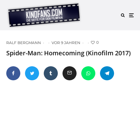
0
RALF BERGMANN
·
·
VOR 9 JAHREN
·
·
Spider-Man: Homecoming (Kinofilm 2017)