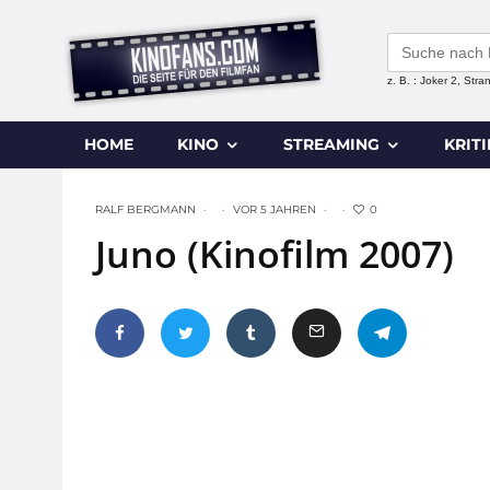
Search
for:
z. B. : Joker 2, Str
HOME
KINO
STREAMING
KRIT
0
RALF BERGMANN
·
·
VOR 5 JAHREN
·
·
Juno (Kinofilm 2007)