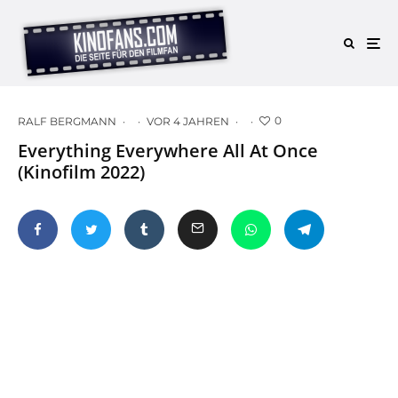
0
RALF BERGMANN
·
·
VOR 4 JAHREN
·
·
Everything Everywhere All At Once
(Kinofilm 2022)