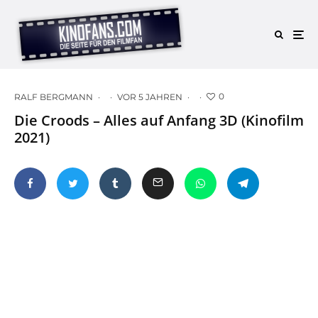
0
RALF BERGMANN
·
·
VOR 5 JAHREN
·
·
Die Croods – Alles auf Anfang 3D (Kinofilm
2021)