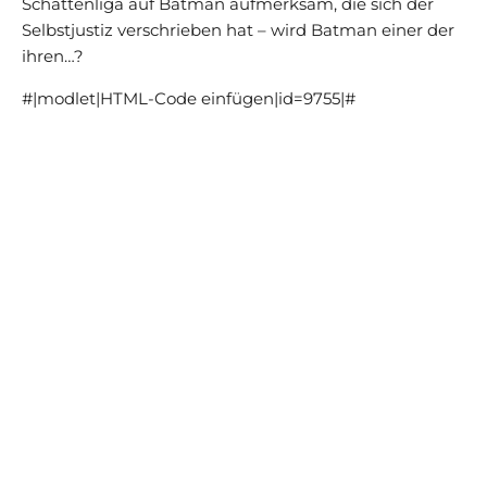
Schattenliga auf Batman aufmerksam, die sich der
Selbstjustiz verschrieben hat – wird Batman einer der
ihren…?
#|modlet|HTML-Code einfügen|id=9755|#