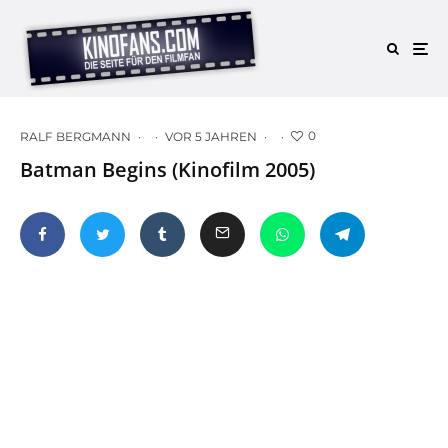
0
RALF BERGMANN
·
·
VOR 5 JAHREN
·
·
Batman Begins (Kinofilm 2005)