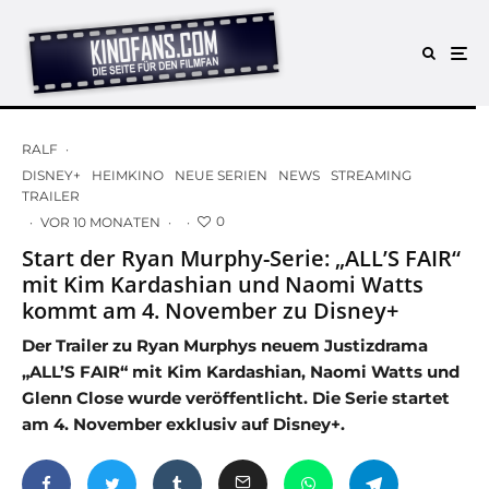
RALF
·
DISNEY+
HEIMKINO
NEUE SERIEN
NEWS
STREAMING
TRAILER
0
·
VOR 10 MONATEN
·
·
Start der Ryan Murphy-Serie: „ALL’S FAIR“
mit Kim Kardashian und Naomi Watts
kommt am 4. November zu Disney+
Der Trailer zu Ryan Murphys neuem Justizdrama
„ALL’S FAIR“ mit Kim Kardashian, Naomi Watts und
Glenn Close wurde veröffentlicht. Die Serie startet
am 4. November exklusiv auf Disney+.