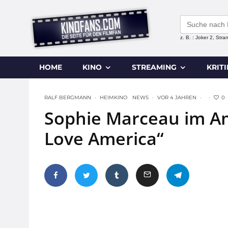
Search
for:
z. B. : Joker 2, Str
HOME
KINO
STREAMING
KRIT
0
RALF BERGMANN
·
HEIMKINO
NEWS
·
VOR 4 JAHREN
·
·
Sophie Marceau im Am
Love America“