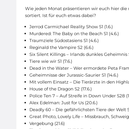
Wie jeden Monat präsentieren wir euch hier die
sortiert. Ist für euch etwas dabei?
Jerrod Carmichael Reality Show S1 (1.6.)
Murdered: The Baby on the Beach S1 (4.6.)
Traumziele Südostasiens S1 (4.6.)
Reginald the Vampire S2 (6.6.)
Six Silent Killings – Irlands dunkles Geheimnis S
Tiere wie wir S1 (7.6.)
Dead in the Water – Wer ermordete Peta Framp
Geheimnisse der Jurassic-Saurier S1 (14.6.)
Mit vollem Einsatz – Die Tierärzte in den Highla
House of the Dragon S2 (17.6.)
Police Ten 7 – Auf Streife in Down Under S28 (17
Alex Edelman: Just for Us (20.6.)
Deadly 60 – Die gefährlichsten Tiere der Welt S4
Great Photo, Lovely Life – Missbrauch, Schwe
Vergebung (21.6)