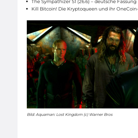
The Sympathizer S1 (26.6) – deutsche Fassung
Kill Bitcoin! Die Kryptoqueen und ihr OneCoin-B
Bild: Aquaman: Lost Kingdom (c) Warner Bros