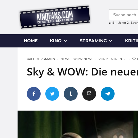
Search
for:
z. B. : Joker 2, Str
HOME
KINO
STREAMING
KRIT
RALF BERGMANN
·
NEWS
WOW NEWS
·
VOR 2 JAHREN
·
·
Sky & WOW: Die neuen