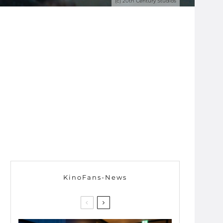
(c) 20th Century Studios
KinoFans-News