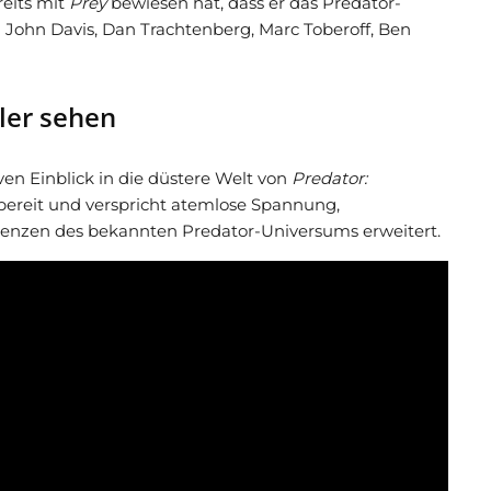
eits mit
Prey
bewiesen hat, dass er das Predator-
John Davis, Dan Trachtenberg, Marc Toberoff, Ben
ler sehen
iven Einblick in die düstere Welt von
Predator:
g bereit und verspricht atemlose Spannung,
Grenzen des bekannten Predator-Universums erweitert.