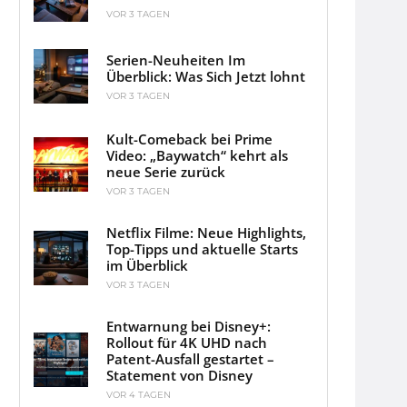
VOR 3 TAGEN
Serien-Neuheiten Im
Überblick: Was Sich Jetzt lohnt
VOR 3 TAGEN
Kult-Comeback bei Prime
Video: „Baywatch“ kehrt als
neue Serie zurück
VOR 3 TAGEN
Netflix Filme: Neue Highlights,
Top-Tipps und aktuelle Starts
im Überblick
VOR 3 TAGEN
Entwarnung bei Disney+:
Rollout für 4K UHD nach
Patent-Ausfall gestartet –
Statement von Disney
VOR 4 TAGEN