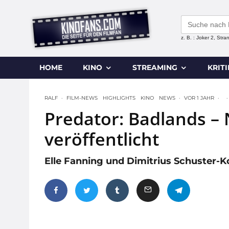
Search
for:
z. B. : Joker 2, Str
HOME
KINO
STREAMING
KRIT
RALF
·
FILM-NEWS
HIGHLIGHTS
KINO
NEWS
·
VOR 1 JAHR
·
·
Predator: Badlands – 
veröffentlicht
Elle Fanning und Dimitrius Schuster-K