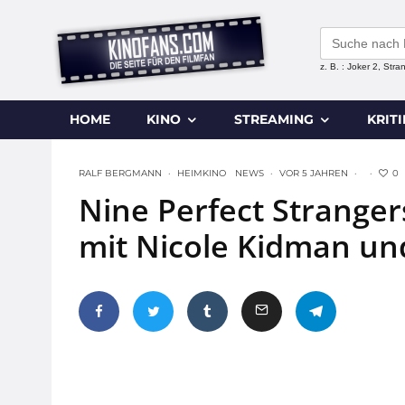
Search
for:
z. B. : Joker 2, Str
HOME
KINO
STREAMING
KRIT
0
RALF BERGMANN
·
HEIMKINO
NEWS
·
VOR 5 JAHREN
·
·
Nine Perfect Strangers
mit Nicole Kidman un