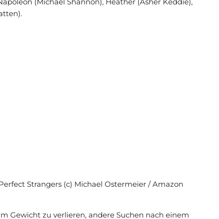
 Napoleon (Michael Shannon), Heather (Asher Keddie),
tten).
 Perfect Strangers (c) Michael Ostermeier / Amazon
um Gewicht zu verlieren, andere Suchen nach einem