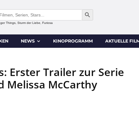
SEARCH BUTTON
anger Things, Sturm der Liebe, Furiosa
IKEN
NEWS
KINOPROGRAMM
AKTUELLE FIL
: Erster Trailer zur Serie
d Melissa McCarthy