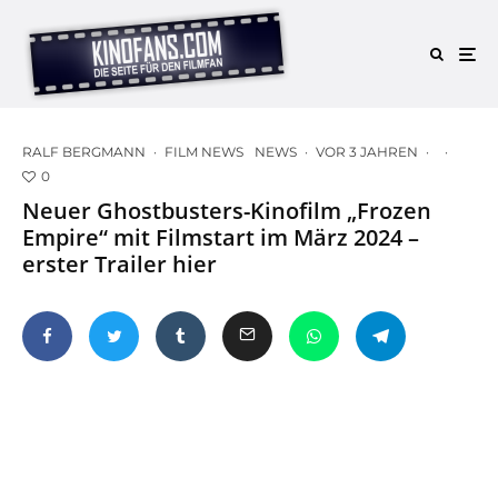
RALF BERGMANN
·
FILM NEWS
NEWS
·
VOR 3 JAHREN
·
·
0
Neuer Ghostbusters-Kinofilm „Frozen
Empire“ mit Filmstart im März 2024 –
erster Trailer hier