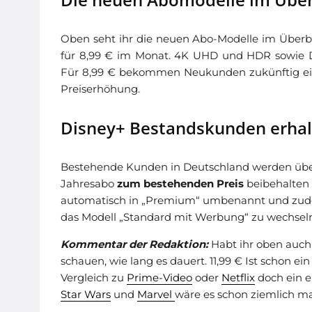
Oben seht ihr die neuen Abo-Modelle im Überbl
für 8,99 € im Monat. 4K UHD und HDR sowie D
Für 8,99 € bekommen Neukunden zukünftig eine 
Preiserhöhung.
Disney+ Bestandskunden erha
Bestehende Kunden in Deutschland werden über
Jahresabo
zum bestehenden Preis
beibehalten 
automatisch in „Premium“ umbenannt und zude
das Modell „Standard mit Werbung“ zu wechseln
Kommentar der Redaktion:
Habt ihr oben auch
schauen, wie lang es dauert. 11,99 € Ist schon 
Vergleich zu
Prime-Video
oder
Netflix
doch ein e
Star Wars
und
Marvel
wäre es schon ziemlich ma