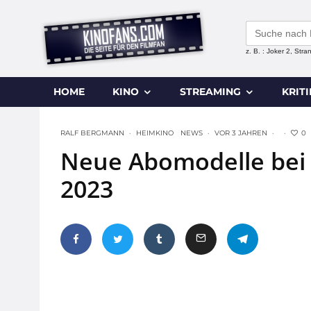
Search
for:
z. B. : Joker 2, Str
HOME
KINO
STREAMING
KRIT
0
RALF BERGMANN
·
HEIMKINO
NEWS
·
VOR 3 JAHREN
·
·
Neue Abomodelle bei
2023