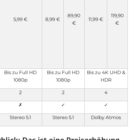
89,90
119,90
5,99 €
8,99 €
11,99 €
€
€
Bis zu Full HD
Bis zu Full HD
Bis zu 4K UHD &
1080p
1080p
HDR
2
2
4
✗
✓
✓
Stereo 5.1
Stereo 5.1
Dolby Atmos
lick: Das ist eine Preiserhöhung