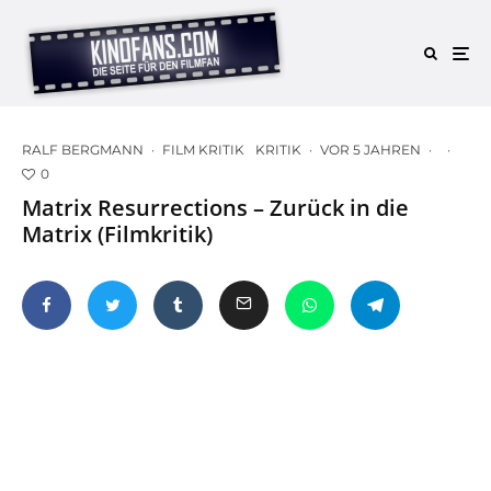
RALF BERGMANN
·
FILM KRITIK
KRITIK
·
VOR 5 JAHREN
·
·
0
Matrix Resurrections – Zurück in die
Matrix (Filmkritik)