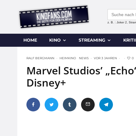
Search
for:
z. B. : Joker 2, Str
HOME
KINO
STREAMING
KRIT
0
RALF BERGMANN
·
HEIMKINO
NEWS
·
VOR 3 JAHREN
·
·
Marvel Studios’ „Echo
Disney+