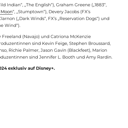
d Indian“, „The English“), Graham Greene („1883“,
r Moon
“, „Stumptown“), Devery Jacobs (FX’s
larnon („Dark Winds“, FX’s „Reservation Dogs“) und
he Wind“).
y Freeland (Navajo) und Catriona McKenzie
oduzentinnen sind Kevin Feige, Stephen Broussard,
so, Richie Palmer, Jason Gavin (Blackfeet), Marion
duzentinnen sind Jennifer L. Booth und Amy Rardin.
024 exklusiv auf Disney+.