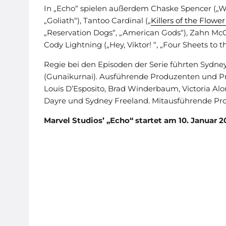
In „Echo“ spielen außerdem Chaske Spencer („Wil
„Goliath“), Tantoo Cardinal („
Killers of the Flowe
„Reservation Dogs“, „American Gods“), Zahn McC
Cody Lightning („Hey, Viktor! “, „Four Sheets to t
Regie bei den Episoden der Serie führten Sydne
(Gunaikurnai). Ausführende Produzenten und Pr
Louis D’Esposito, Brad Winderbaum, Victoria Alon
Dayre und Sydney Freeland. Mitausführende Pro
Marvel Studios’ „Echo“ startet am 10. Januar 2