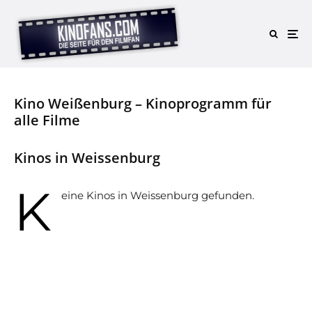
Kino Weißenburg – Kinoprogramm für
alle Filme
Kinos in Weissenburg
K
eine Kinos in Weissenburg gefunden.