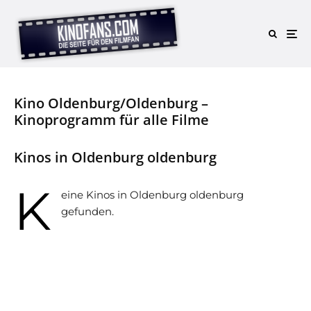
Kino Oldenburg/Oldenburg –
Kinoprogramm für alle Filme
Kinos in Oldenburg oldenburg
K
eine Kinos in Oldenburg oldenburg
gefunden.